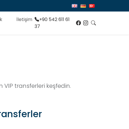
k
İletişim
+90 542 611 61
37
P transferleri keşfedin.
ansferler