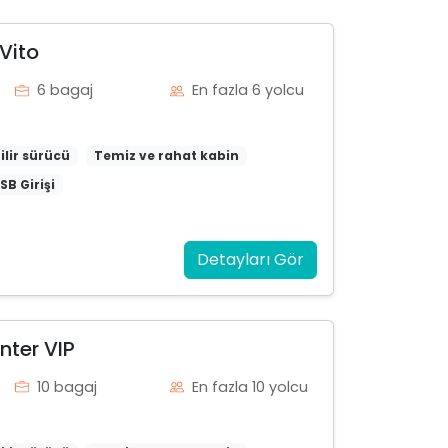
Vito
6 bagaj
En fazla 6 yolcu
ilir sürücü
Temiz ve rahat kabin
SB Girişi
Detayları Gör
nter VIP
10 bagaj
En fazla 10 yolcu