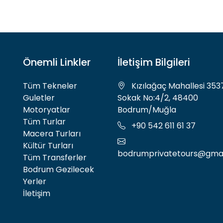
Önemli Linkler
İletişim Bilgileri
Tüm Tekneler
Kızılağaç Mahallesi 353
Guletler
Sokak No:4/2, 48400
Motoryatlar
Bodrum/Muğla
Tüm Turlar
+90 542 611 61 37
Macera Turları
Kültür Turları
bodrumprivatetours@gma
Tüm Transferler
Bodrum Gezilecek
Yerler
İletişim