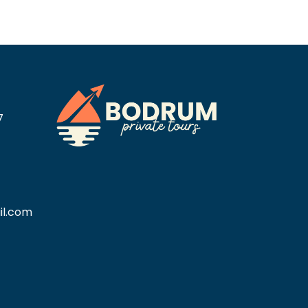
7
il.com