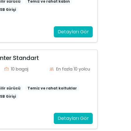
ilir sürücü
Temiz ve rahat kabin
SB Girişi
Detayları Gör
nter Standart
10 bagaj
En fazla 10 yolcu
ilir sürücü
Temiz ve rahat koltuklar
SB Girişi
Detayları Gör